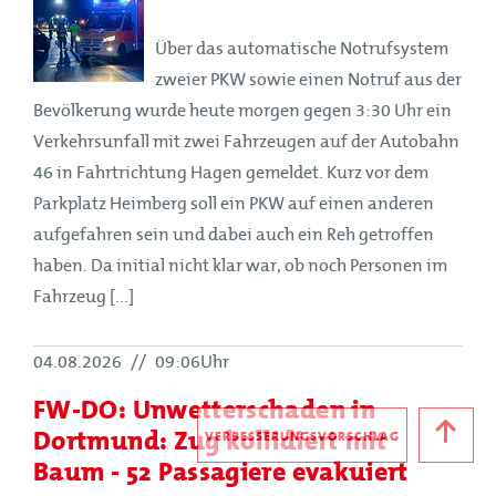
Über das automatische Notrufsystem
zweier PKW sowie einen Notruf aus der
Bevölkerung wurde heute morgen gegen 3:30 Uhr ein
Verkehrsunfall mit zwei Fahrzeugen auf der Autobahn
46 in Fahrtrichtung Hagen gemeldet. Kurz vor dem
Parkplatz Heimberg soll ein PKW auf einen anderen
aufgefahren sein und dabei auch ein Reh getroffen
haben. Da initial nicht klar war, ob noch Personen im
Fahrzeug [...]
04.08.2026
//
09:06Uhr
FW-DO: Unwetterschaden in
Dortmund: Zug kollidiert mit
VERBESSERUNGSVORSCHLAG
Baum - 52 Passagiere evakuiert