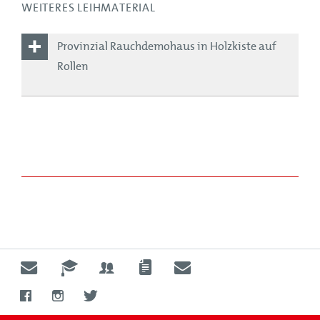
WEITERES LEIHMATERIAL
Provinzial Rauchdemohaus in Holzkiste auf
Rollen
Holzkiste auf Rollen
1x Rauchdemohaus,
1x Nebelfluid,
Zubehörkoffer 1( Lüfter, Balkon, Ersatzmaterial),
Zubehörkoffer 2 (Notruftelefonanlage)