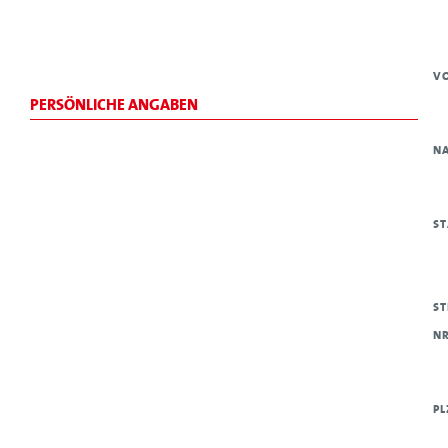
V
PERSÖNLICHE ANGABEN
N
S
ST
R
P