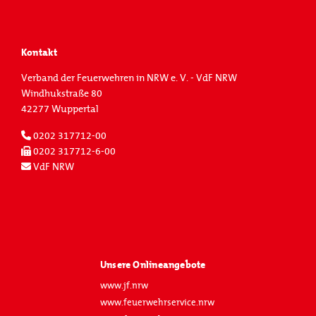
Kontakt
Verband der Feuerwehren in NRW e. V. - VdF NRW
Windhukstraße 80
42277 Wuppertal
0202 317712-00
0202 317712-6-00
VdF NRW
Unsere Onlineangebote
www.jf.nrw
www.feuerwehrservice.nrw