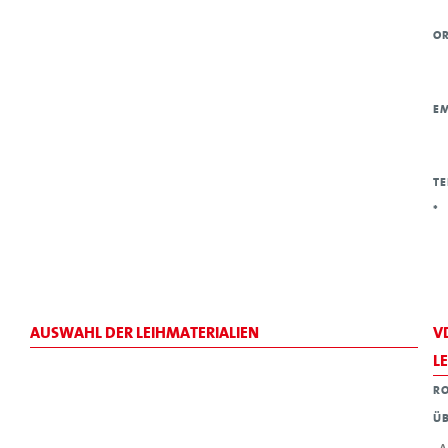
O
E
TE
*
AUSWAHL DER LEIHMATERIALIEN
V
L
RO
ÜB