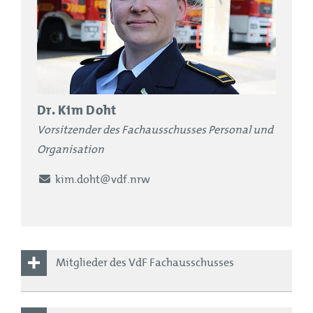
Dr. Kim Doht
Vorsitzender des Fachausschusses Personal und
Organisation
E-Mail
kim.doht@vdf.nrw
Mitglieder des VdF Fachausschusses
Christoph Lütticke ( Kreis Ople)