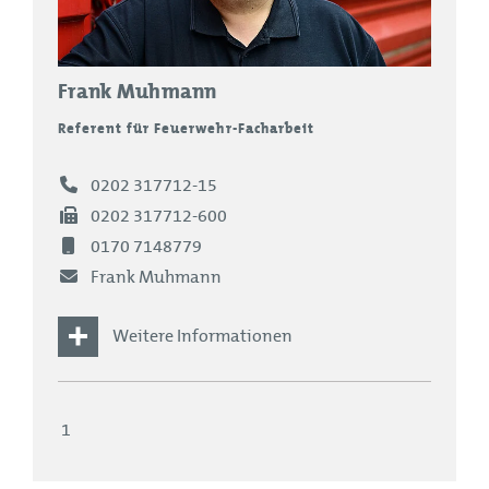
Frank Muhmann
Referent für Feuerwehr-Facharbeit
0202 317712-15
0202 317712-600
0170 7148779
Frank Muhmann
Weitere Informationen
Und sonst?
#fotografiebegeistert
1
#ostseeliebe