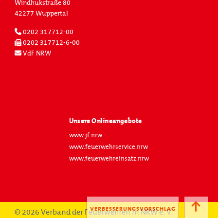
Windhukstraße 80
Und sonst?
42277 Wuppertal
#fotografiebegeistert
0202 317712-00
0202 317712-6-00
#ostseeliebe
VdF NRW
Unsere Onlineangebote
www.jf.nrw
www.feuerwehrservice.nrw
www.feuerwehreinsatz.nrw
VERBESSERUNGSVORSCHLAG
© 2026 Verband der Feuerwehren in NRW e. V.