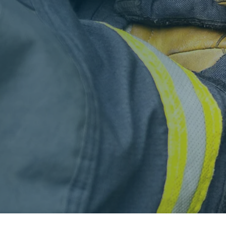
Verband
Struktur
Themenbereiche
Aktuelles
Hauptnavigation
Für Dich
Vorteile
Auszeichnungen und Nachweise
Ausleihen
Projekte & Kampagnen
Hauptnavigation
Service & Kontakt
Unsere Verbundpartner