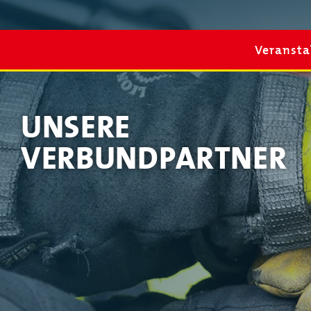
Veranstaltungen
Verband
Für Dich
Veransta
Service & Kontakt
Hauptnavigation
UNSERE
Veranstaltungen
VERBUNDPARTNER
VdF NRW
Kinderfeuerwehr
Jugendfeuerwehr
Veranstaltungen der Feuerwehren
Antrag Förderung von Juleica-Ausbildungen
Hauptnavigation