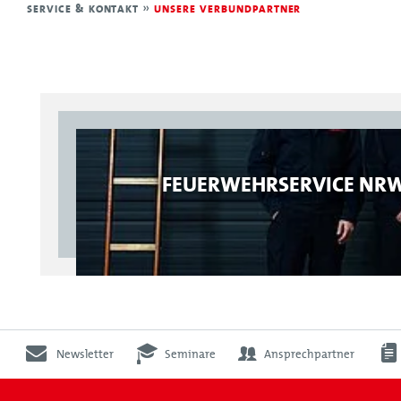
SERVICE & KONTAKT
»
UNSERE VERBUNDPARTNER
Downloadbereich
Kontakt & Presse
Veranstaltungen der Feuerwehren
Veranstaltungen der Feuerwehren
Veranstaltungen der Feuerwehren
FEUERWEHRSERVICE NR
Leistungsnachweis
Veranstaltungen der Feuerwehren
Veranstaltungen der Feuerwehren
Veranstaltungen der Feuerwehren
Leistungsnachweis
Newsletter
Seminare
Ansprechpartner
Struktur