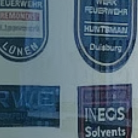
Struktur
Mitglieder
Organe
Geschäftsstelle
Leitbild
Satzung
Förderer und Partner
Kinderfeuerwehr
Jugendfeuerwehr
Struktur
Struktur