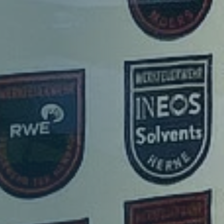
Mitglieder
Organe
Geschäftsstelle
Leitbild
Satzung
Förderer und Partner
Kinderfeuerwehr
Jugendfeuerwehr
Struktur
Struktur
Mitglieder
Organe