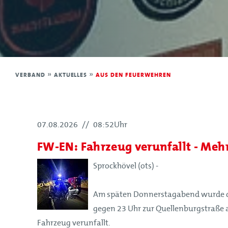
Leitbild
Satzung
Förderer und Partner
Kinderfeuerwehr
VERBAND
»
AKTUELLES
»
AUS DEN FEUERWEHREN
Jugendfeuerwehr
Struktur
07.08.2026
//
08:52Uhr
Struktur
FW-EN: Fahrzeug verunfallt - Mehr
Mitglieder
Organe
Sprockhövel (ots) -
Geschäftsstelle
Am späten Donnerstagabend wurde d
Leitbild
gegen 23 Uhr zur Quellenburgstraße a
Satzung
Fahrzeug verunfallt.