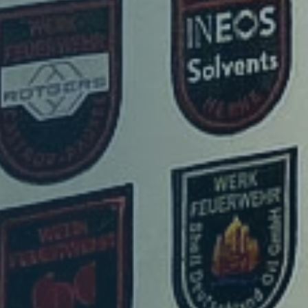
Geschäftsstelle
Leitbild
Satzung
Förderer und Partner
Kinderfeuerwehr
Jugendfeuerwehr
Struktur
Struktur
Mitglieder
Organe
Geschäftsstelle