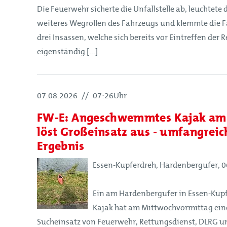
Die Feuerwehr sicherte die Unfallstelle ab, leuchtete 
Förderer und Partner
weiteres Wegrollen des Fahrzeugs und klemmte die F
Kinderfeuerwehr
drei Insassen, welche sich bereits vor Eintreffen der 
Jugendfeuerwehr
eigenständig [...]
Struktur
07.08.2026
//
07:26Uhr
Struktur
FW-E: Angeschwemmtes Kajak am
Mitglieder
löst Großeinsatz aus - umfangrei
Organe
Ergebnis
Geschäftsstelle
Essen-Kupferdreh, Hardenbergufer, 06
Leitbild
Satzung
Ein am Hardenbergufer in Essen-Ku
Kajak hat am Mittwochvormittag ei
Förderer und Partner
Sucheinsatz von Feuerwehr, Rettungsdienst, DLRG und