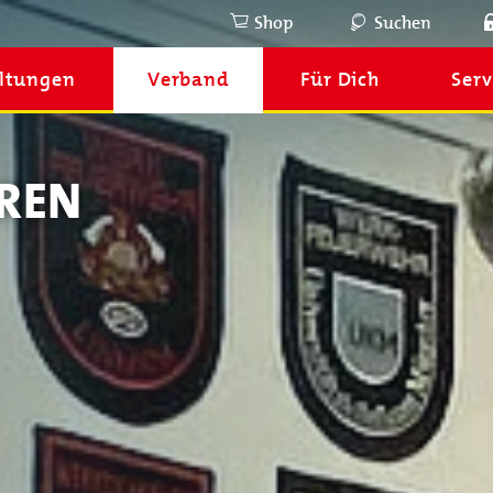
Shop
Suchen
ltungen
Verband
Für Dich
Serv
REN