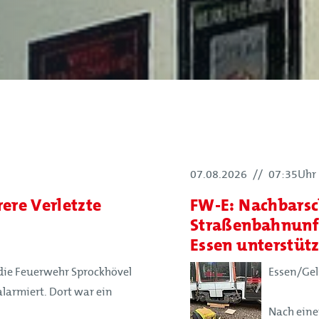
07.08.2026
//
07:35Uhr
ere Verletzte
FW-E: Nachbarsc
Straßenbahnunfa
Essen unterstütz
ie Feuerwehr Sprockhövel
Essen/Gels
larmiert. Dort war ein
Nach eine