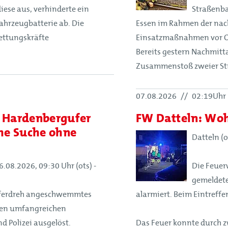
diese aus, verhinderte ein
Straßenba
ahrzeugbatterie ab. Die
Essen im Rahmen der nach
Rettungskräfte
Einsatzmaßnahmen vor O
Bereits gestern Nachmitt
Zusammenstoß zweier Str
07.08.2026
//
02:19Uhr
 Hardenbergufer
FW Datteln: Wo
che Suche ohne
Datteln (o
.08.2026, 09:30 Uhr (ots) -
Die Feuer
gemeldet
pferdreh angeschwemmtes
alarmiert. Beim Eintreffe
nen umfangreichen
 Polizei ausgelöst.
Das Feuer konnte durch 