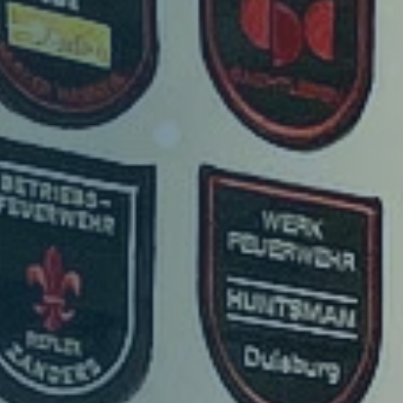
Verband
Struktur
Themenbereiche
Aktuelles
Hauptnavigation
Für Dich
Vorteile
Auszeichnungen und Nachweise
Ausleihen
Projekte & Kampagnen
Hauptnavigation
Service & Kontakt
Unsere Verbundpartner