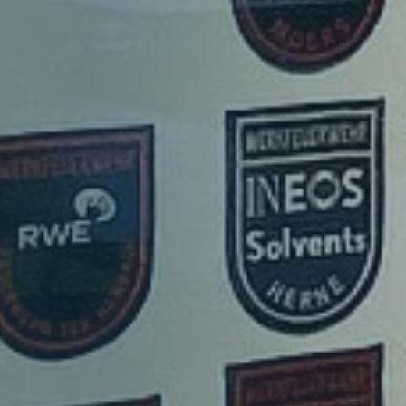
Mitglieder
Organe
Geschäftsstelle
Leitbild
Satzung
Förderer und Partner
Kinderfeuerwehr
Jugendfeuerwehr
Struktur
Struktur
Mitglieder
Organe