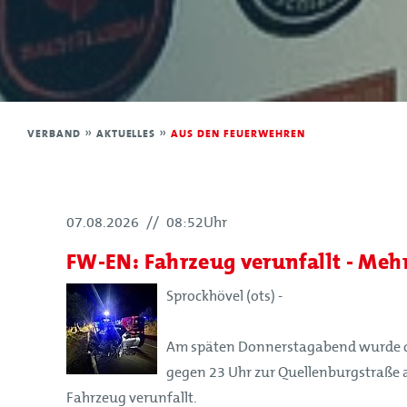
Leitbild
Satzung
Förderer und Partner
Kinderfeuerwehr
VERBAND
»
AKTUELLES
»
AUS DEN FEUERWEHREN
Jugendfeuerwehr
Struktur
07.08.2026
//
08:52Uhr
Struktur
FW-EN: Fahrzeug verunfallt - Mehr
Mitglieder
Organe
Sprockhövel (ots) -
Geschäftsstelle
Am späten Donnerstagabend wurde d
Leitbild
gegen 23 Uhr zur Quellenburgstraße a
Satzung
Fahrzeug verunfallt.