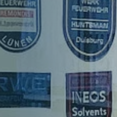
Struktur
Mitglieder
Organe
Geschäftsstelle
Leitbild
Satzung
Förderer und Partner
Kinderfeuerwehr
Jugendfeuerwehr
Struktur
Struktur