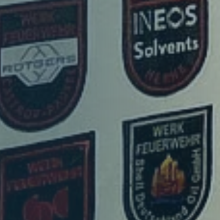
Geschäftsstelle
Leitbild
Satzung
Förderer und Partner
Kinderfeuerwehr
Jugendfeuerwehr
Struktur
Struktur
Mitglieder
Organe
Geschäftsstelle