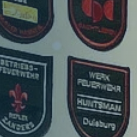
Verband
Struktur
Themenbereiche
Aktuelles
Hauptnavigation
Für Dich
Vorteile
Auszeichnungen und Nachweise
Ausleihen
Projekte & Kampagnen
Hauptnavigation
Service & Kontakt
Unsere Verbundpartner