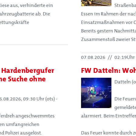
diese aus, verhinderte ein
Straßenba
ahrzeugbatterie ab. Die
Essen im Rahmen der nach
Rettungskräfte
Einsatzmaßnahmen vor O
Bereits gestern Nachmitt
Zusammenstoß zweier Str
07.08.2026
//
02:19Uhr
 Hardenbergufer
FW Datteln: Wo
che Suche ohne
Datteln (o
.08.2026, 09:30 Uhr (ots) -
Die Feuer
gemeldet
pferdreh angeschwemmtes
alarmiert. Beim Eintreffe
nen umfangreichen
 Polizei ausgelöst.
Das Feuer konnte durch 