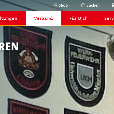
Shop
Suchen
ltungen
Verband
Für Dich
Serv
REN