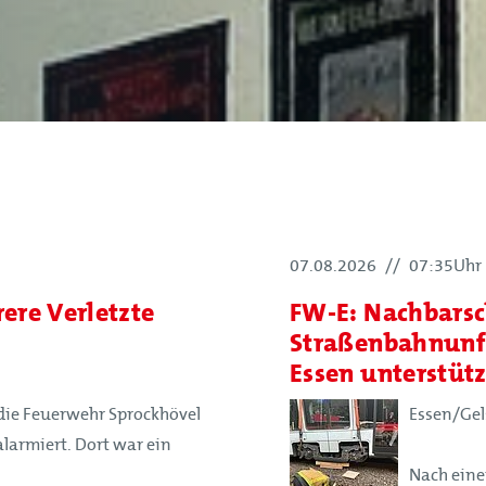
07.08.2026
//
07:35Uhr
ere Verletzte
FW-E: Nachbarsc
Straßenbahnunfa
Essen unterstütz
ie Feuerwehr Sprockhövel
Essen/Gels
larmiert. Dort war ein
Nach eine