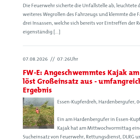
Die Feuerwehr sicherte die Unfallstelle ab, leuchtete 
Förderer und Partner
weiteres Wegrollen des Fahrzeugs und klemmte die F
Kinderfeuerwehr
drei Insassen, welche sich bereits vor Eintreffen der 
Jugendfeuerwehr
eigenständig [...]
Struktur
07.08.2026
//
07:26Uhr
Struktur
FW-E: Angeschwemmtes Kajak am
Mitglieder
löst Großeinsatz aus - umfangrei
Organe
Ergebnis
Geschäftsstelle
Essen-Kupferdreh, Hardenbergufer, 06
Leitbild
Satzung
Ein am Hardenbergufer in Essen-Ku
Kajak hat am Mittwochvormittag ei
Förderer und Partner
Sucheinsatz von Feuerwehr, Rettungsdienst, DLRG und