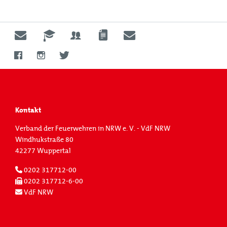
Kontakt
Verband der Feuerwehren in NRW e. V. - VdF NRW
Windhukstraße 80
42277 Wuppertal
0202 317712-00
0202 317712-6-00
VdF NRW