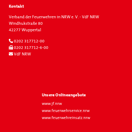
Kontakt
Verband der Feuerwehren in NRW e. V. - VdF NRW
Windhukstraße 80
42277 Wuppertal
0202 317712-00
0202 317712-6-00
VdF NRW
Unsere Onlineangebote
www.jf.nrw
www.feuerwehrservice.nrw
www.feuerwehreinsatz.nrw