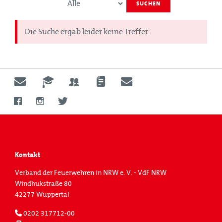
SUCHEN
Die Suche ergab leider keine Treffer.
Kontakt
Verband der Feuerwehren in NRW e. V. - VdF NRW
Windhukstraße 80
42277 Wuppertal
0202 317712-00