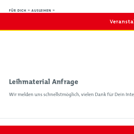
Veranstaltungen
FÜR DICH
»
AUSLEIHEN
»
Verband
Für Dich
Veransta
Service & Kontakt
Hauptnavigation
Veranstaltungen
VdF NRW
Leihmaterial Anfrage
Kinderfeuerwehr
Jugendfeuerwehr
Wir melden uns schnellstmöglich, vielen Dank für Dein Int
Veranstaltungen der Feuerwehren
Antrag Förderung von Juleica-Ausbildungen
Hauptnavigation