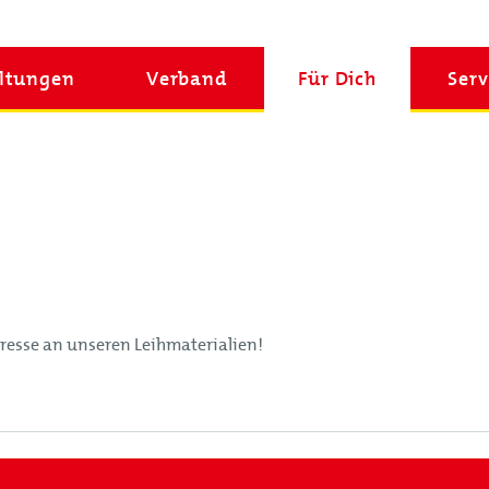
Shop
Suchen
ltungen
Verband
Für Dich
Serv
eresse an unseren Leihmaterialien!