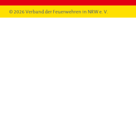
Verband
© 2026 Verband der Feuerwehren in NRW e. V.
Struktur
Themenbereiche
Aktuelles
Hauptnavigation
Für Dich
Vorteile
Auszeichnungen und Nachweise
Ausleihen
Projekte & Kampagnen
Hauptnavigation
Service & Kontakt
Unsere Verbundpartner