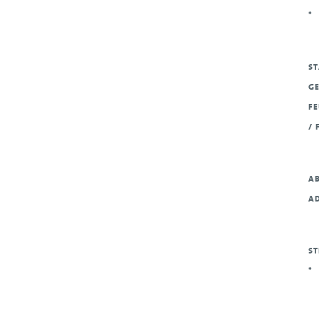
*
ST
GE
F
/ 
AB
A
ST
*