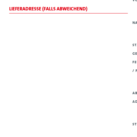
LIEFERADRESSE (FALLS ABWEICHEND)
N
ST
GE
F
/ 
AB
A
ST