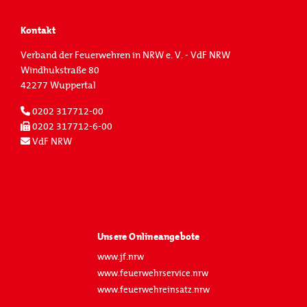
Kontakt
Verband der Feuerwehren in NRW e. V. - VdF NRW
Windhukstraße 80
42277 Wuppertal
0202 317712-00
0202 317712-6-00
VdF NRW
Unsere Onlineangebote
www.jf.nrw
www.feuerwehrservice.nrw
www.feuerwehreinsatz.nrw