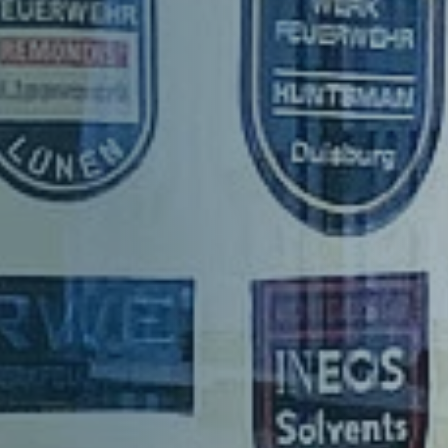
Struktur
Mitglieder
Organe
Geschäftsstelle
Leitbild
Satzung
Förderer und Partner
Kinderfeuerwehr
Jugendfeuerwehr
Struktur
Struktur