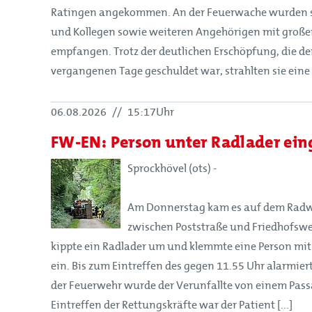
Ratingen angekommen. An der Feuerwache wurden si
Förderer und Partner
und Kollegen sowie weiteren Angehörigen mit großer
Kinderfeuerwehr
empfangen. Trotz der deutlichen Erschöpfung, die de
Jugendfeuerwehr
vergangenen Tage geschuldet war, strahlten sie eine [
Struktur
06.08.2026
//
15:17Uhr
FW-EN: Person unter Radlader ei
Struktur
Mitglieder
Sprockhövel (ots) -
Organe
Am Donnerstag kam es auf dem Radw
Geschäftsstelle
zwischen Poststraße und Friedhofswe
Leitbild
kippte ein Radlader um und klemmte eine Person mi
Satzung
ein. Bis zum Eintreffen des gegen 11.55 Uhr alarmie
der Feuerwehr wurde der Verunfallte von einem Pass
Förderer und Partner
Eintreffen der Rettungskräfte war der Patient [...]