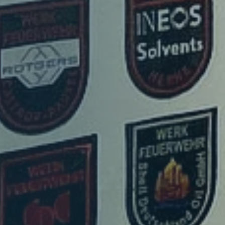
Geschäftsstelle
Leitbild
Satzung
Förderer und Partner
Kinderfeuerwehr
Jugendfeuerwehr
Struktur
Struktur
Mitglieder
Organe
Geschäftsstelle