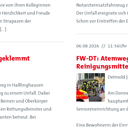
e von ihren Kolleginnen
Notarzteinsatzfahrzeug zu
 Herzlichkeit und Freude
Der Unfall ereignete sich
n Strapazen der
Schon vor Eintreffen der E
...]
06.08.2026
//
11:56Uhr
ngeklemmt
FW-DT: Atemweg
Reinigungsmitte
Detmold (o
eg in Haßlinghausen
g zu einem Unfall. Dabei
Am Donne
t Beinen und Oberkörper
hauptamtl
rten Rettungsdienstes und
Senioreneinrichtung an de
anten betreut. Bei
Eine Bewohnerin der Ein