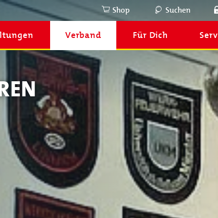
Shop
Suchen
ltungen
Verband
Für Dich
Serv
REN