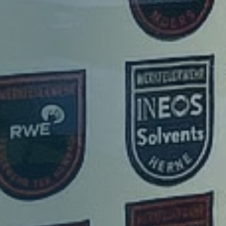
Mitglieder
Organe
Geschäftsstelle
Leitbild
Satzung
Förderer und Partner
Kinderfeuerwehr
Jugendfeuerwehr
Struktur
Struktur
Mitglieder
Organe