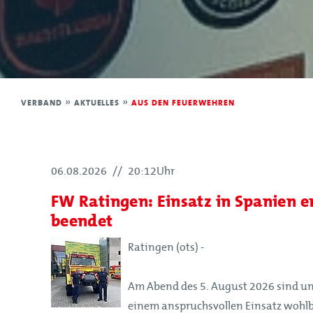
Leitbild
Satzung
Förderer und Partner
Kinderfeuerwehr
VERBAND
»
AKTUELLES
»
AUS DEN FEUERWEHREN
Jugendfeuerwehr
Struktur
06.08.2026
//
20:12Uhr
Struktur
FW Ratingen: Einsatz in Spanien e
Mitglieder
beendet
Organe
Ratingen (ots) -
Geschäftsstelle
Leitbild
Am Abend des 5. August 2026 sind un
Satzung
einem anspruchsvollen Einsatz wohlb