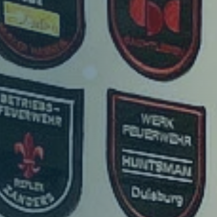
Verband
Struktur
Themenbereiche
Aktuelles
Hauptnavigation
Für Dich
Vorteile
Auszeichnungen und Nachweise
Ausleihen
Projekte & Kampagnen
Hauptnavigation
Service & Kontakt
Unsere Verbundpartner