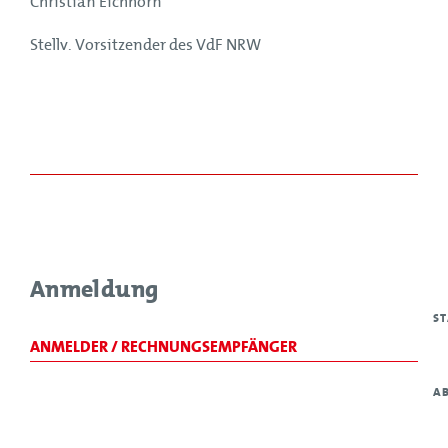
Christian Eichhorn
Stellv. Vorsitzender des VdF NRW
Anmeldung
S
ANMELDER / RECHNUNGSEMPFÄNGER
A