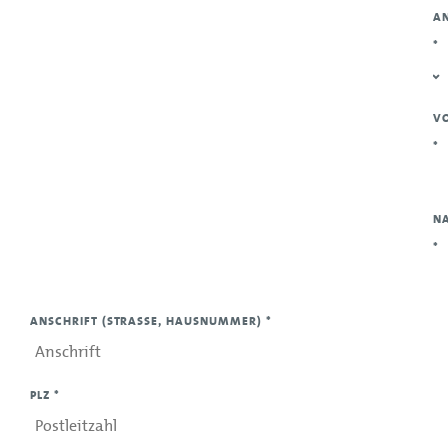
A
*
V
*
N
*
ANSCHRIFT (STRASSE, HAUSNUMMER)
*
PLZ
*