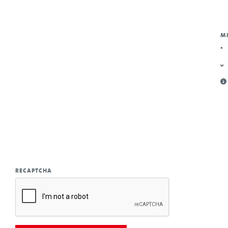
M
*
RECAPTCHA