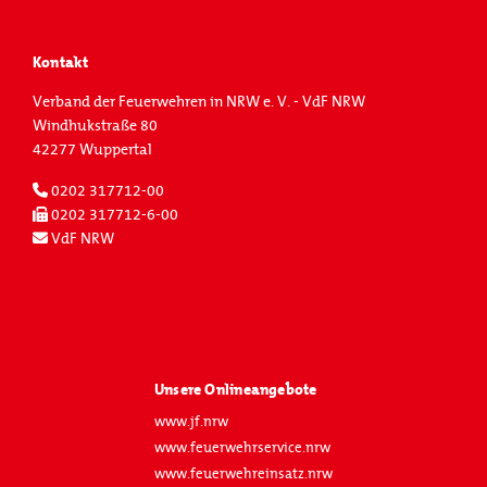
Kontakt
Verband der Feuerwehren in NRW e. V. - VdF NRW
Windhukstraße 80
42277 Wuppertal
0202 317712-00
0202 317712-6-00
VdF NRW
Unsere Onlineangebote
www.jf.nrw
www.feuerwehrservice.nrw
www.feuerwehreinsatz.nrw