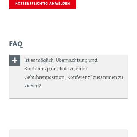
KOSTENPFLICHTIG ANMELDEN
FAQ
Ist es möglich, Übernachtung und
Konferenzpauschale zu einer
Gebührenposition „Konferenz“ zusammen zu
ziehen?
Dadurch, dass das Hotel mit dem VdF abrechnet
und ihr eine Anmeldung beim VdF und nicht beim
Hotel macht, kann ich die Rechnung des VdF nach
euren Wünschen gestalten. Somit ist es möglich,