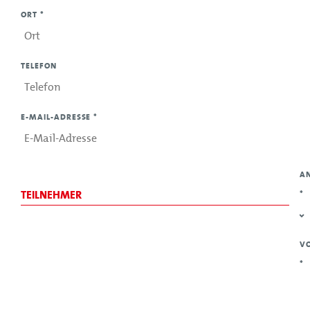
ORT
*
TELEFON
E-MAIL-ADRESSE
*
A
TEILNEHMER
*
V
*