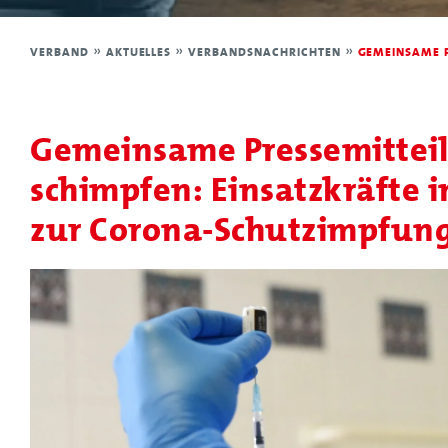
Struktur
VERBAND
»
AKTUELLES
»
VERBANDSNACHRICHTEN
»
GEMEINSAME P
Mitglieder
Organe
Gemeinsame Pressemitteilu
Geschäftsstelle
schimpfen: Einsatzkräfte 
Leitbild
zur Corona-Schutzimpfung
Satzung
Förderer und Partner
Kinderfeuerwehr
Jugendfeuerwehr
Struktur
Struktur