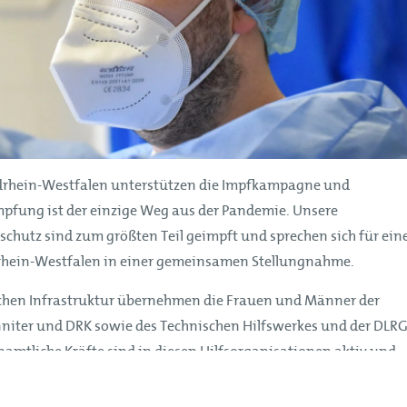
rdrhein-Westfalen unterstützen die Impfkampagne und
Impfung ist der einzige Weg aus der Pandemie. Unsere
chutz sind zum größten Teil geimpft und sprechen sich für ein
drhein-Westfalen in einer gemeinsamen Stellungnahme.
tischen Infrastruktur übernehmen die Frauen und Männer der
nniter und DRK sowie des Technischen Hilfswerkes und der DLR
amtliche Kräfte sind in diesen Hilfsorganisationen aktiv und
Gefahrenabwehr in Nordrhein-Westfalen. Sie alle gehen mit
tschaft, um ihre Aufgaben zum Schutz der Bürgerinnen und