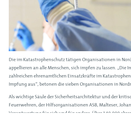
Mitglieder
Organe
Geschäftsstelle
Leitbild
Satzung
Förderer und Partner
Die im Katastrophenschutz tätigen Organisationen in No
appellieren an alle Menschen, sich impfen zu lassen. „Die 
Kinderfeuerwehr
zahlreichen ehrenamtlichen Einsatzkräfte im Katastrophens
Jugendfeuerwehr
Impfung aus“, betonen die sieben Organisationen in Nor
Struktur
Als wichtige Säule der Sicherheitsarchitektur und der kri
Feuerwehren, der Hilfsorganisationen ASB, Malteser, Joha
Struktur
Verantwortung für sich und für andere. Über 140.000 ehren
Mitglieder
bilden damit eine tragende Säule für die funktionierende 
Organe
gutem Beispiel voran und zeigen eine sehr hohe Impfberei