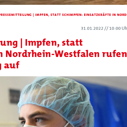
RESSEMITTEILUNG | IMPFEN, STATT SCHIMPFEN: EINSATZKRÄFTE IN NO
31.01.2022
//
10:00 Uh
ng | Impfen, statt
in Nordrhein-Westfalen rufe
 auf