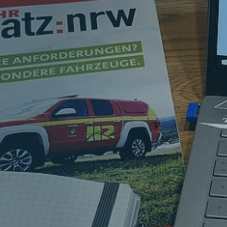
Verband
Struktur
Themenbereiche
Aktuelles
Hauptnavigation
Für Dich
Vorteile
Auszeichnungen und Nachweise
Ausleihen
Projekte & Kampagnen
Hauptnavigation
Service & Kontakt
Unsere Verbundpartner