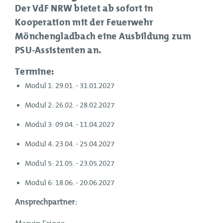
Der VdF NRW bietet ab sofort in
Mark Overhagen (BBK)
Frank Muhmann
Kooperation mit der Feuerwehr
Vera Reese (IM NRW)
Mönchengladbach eine Ausbildung zum
Referent für Feuerwehr-Facharbeit
Lisa Thelen-Armean (IM NRW)
PSU-Assistenten an.
Telefon
0202 317712-15
Bianca van der Heyden (Ev. Kirche)
Mobiltelefon
Termine:
0170 7148779
Fax
0202 317712-600
Modul 1: 29.01. - 31.01.2027
E-Mail
frank.muhmann@vdf.nrw
Modul 2: 26.02. - 28.02.2027
Weitere Informationen
Modul 3: 09.04. - 11.04.2027
Und sonst?
Modul 4: 23.04. - 25.04.2027
#fotografiebegeistert
Modul 5: 21.05. - 23.05.2027
#ostseeliebe
Modul 6: 18.06. - 20.06.2027
Ansprechpartner: