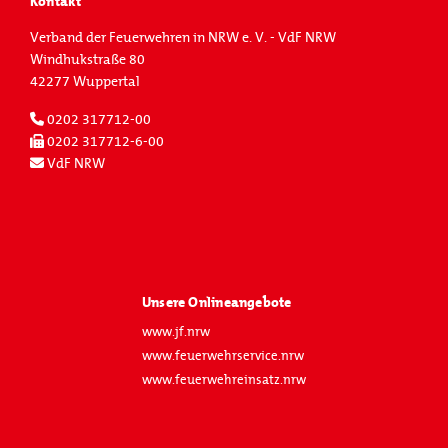
Kontakt
Verband der Feuerwehren in NRW e. V. - VdF NRW
Windhukstraße 80
42277 Wuppertal
0202 317712-00
0202 317712-6-00
VdF NRW
Unsere Onlineangebote
www.jf.nrw
www.feuerwehrservice.nrw
www.feuerwehreinsatz.nrw