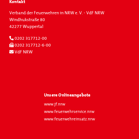
Kontakt
Verband der Feuerwehren in NRW e. V. - VdF NRW
Windhukstraße 80
42277 Wuppertal
0202 317712-00
0202 317712-6-00
VdF NRW
Unsere Onlineangebote
www.jf.nrw
www.feuerwehrservice.nrw
www.feuerwehreinsatz.nrw